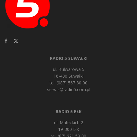
RADIO 5 SUWAŁKI
ul. Bulwarowa 5
16-400 Suwałki
tel. (087) 567 80 00
serwis@radio5.com.pl
RADIO 5 EŁK
ul. Małeckich 2
19-300 Ełk
tel. (87) 621 59 00