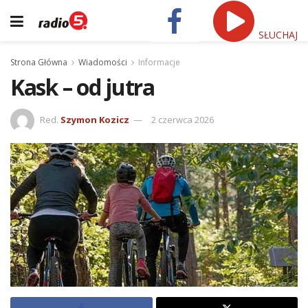
SŁUCHAJ
Strona Główna
Wiadomości
Informacje
Kask – od jutra
Red.
Szymon Kozicz
2 czerwca 2026