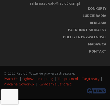
reklama.suwalki@radio5.com.pl
KONKURSY
LUDZIE RADIA
REKLAMA
PATRONAT MEDIALNY
POLITYKA PRYWATNOŚCI
NADAWCA
KONTAKT
© 2025 Radio5. Wszelkie prawa zastrzeżone.
Praca Ełk
|
Ogłoszenie o pracę
|
The protocol
|
Targi pracy
|
Praca na Gowork.pl
|
Kwiaciarnia Laflora.pl