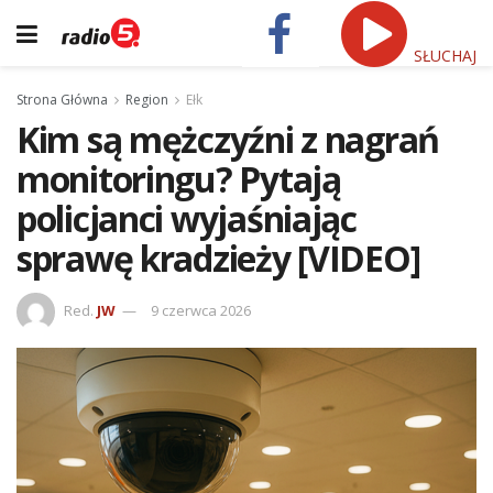
SŁUCHAJ
Strona Główna
Region
Ełk
Kim są mężczyźni z nagrań
monitoringu? Pytają
policjanci wyjaśniając
sprawę kradzieży [VIDEO]
Red.
JW
9 czerwca 2026