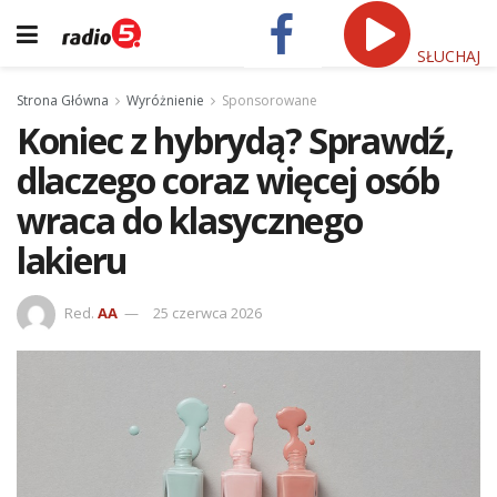
SŁUCHAJ
Strona Główna
Wyróżnienie
Sponsorowane
Koniec z hybrydą? Sprawdź,
dlaczego coraz więcej osób
wraca do klasycznego
lakieru
Red.
AA
25 czerwca 2026