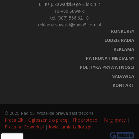
ul. Ks J. Zawadzkiego 2 lok. 1.2
16-400 Suwałki
tel. (087) 566 62 10
reklama.suwalki@radio5.com.pl
KONKURSY
LUDZIE RADIA
REKLAMA
PATRONAT MEDIALNY
POLITYKA PRYWATNOŚCI
NADAWCA
KONTAKT
© 2025 Radio5. Wszelkie prawa zastrzeżone.
Praca Ełk
|
Ogłoszenie o pracę
|
The protocol
|
Targi pracy
|
Praca na Gowork.pl
|
Kwiaciarnia Laflora.pl