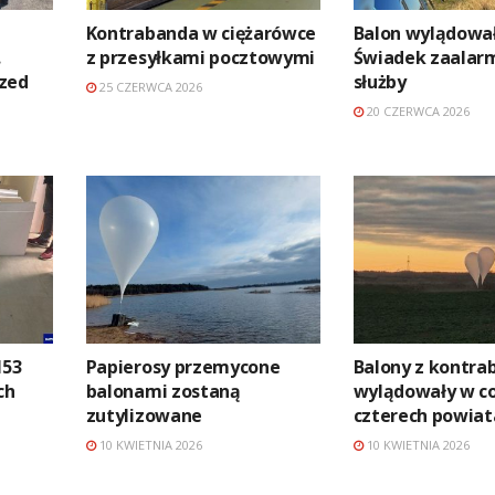
Kontrabanda w ciężarówce
Balon wylądował
.
z przesyłkami pocztowymi
Świadek zaalar
zed
służby
25 CZERWCA 2026
20 CZERWCA 2026
153
Papierosy przemycone
Balony z kontra
ch
balonami zostaną
wylądowały w co
zutylizowane
czterech powiat
10 KWIETNIA 2026
10 KWIETNIA 2026