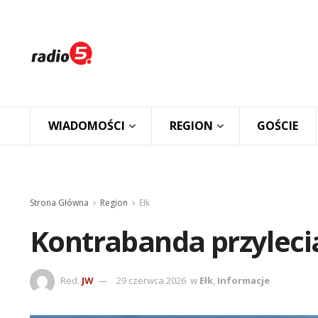
WIADOMOŚCI
REGION
GOŚCIE
Strona Główna
Region
Ełk
Kontrabanda przyleci
Red.
JW
29 czerwca 2026
w
Ełk
,
Informacje