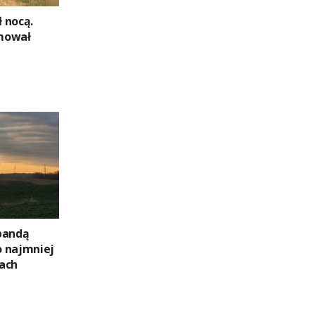
 nocą.
mował
bandą
 najmniej
ach