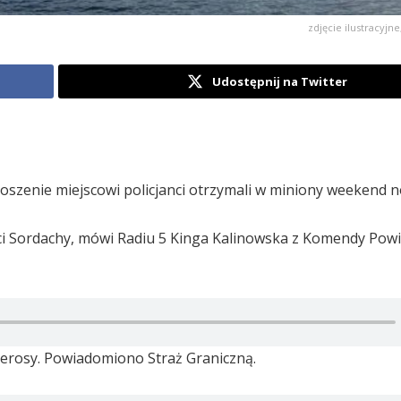
zdjęcie ilustracyjne
Udostępnij na Twitter
oszenie miejscowi policjanci otrzymali w miniony weekend n
ci Sordachy, mówi Radiu 5 Kinga Kalinowska z Komendy Pow
ierosy. Powiadomiono Straż Graniczną.