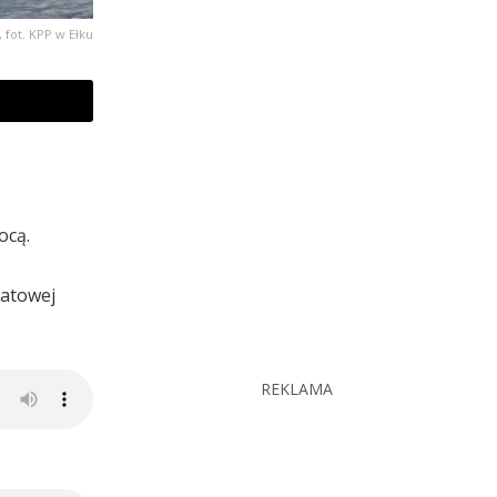
, fot. KPP w Ełku
ocą.
iatowej
REKLAMA