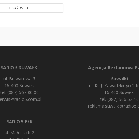
POKAŻ WIĘCEJ
RADIO 5 SUWAŁKI
Agencja Reklamowa Ra
ul. Bulwarowa 5
Suwałki
16-400 Suwałki
ul. Ks J. Zawadzkiego 2 lo
tel. (087) 567 80 00
16-400 Suwałki
erwis@radio5.com.pl
tel. (087) 566 62 10
reklama.suwalki@radio5.
RADIO 5 EŁK
ul. Małeckich 2