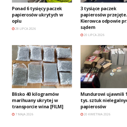
Ponad 6 tysięcy paczek
3 tysiące paczek
papierosów ukrytych w
papierosów przejęte
oplu
Kierowca odpowie pr
sądem
28 LIPCA 2026
20 LIPCA 2026
Blisko 40 kilogramów
Mundurowi ujawnili 
marihuany ukrytej w
tys. sztuk nielegalny
transporcie wina [FILM]
papierosów
7 MAJA 2026
20 KWIETNIA 2026