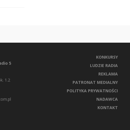
KONKURSY
dio 5
LUDZIE RADIA
REKLAMA
k. 1.2
PATRONAT MEDIALNY
POLITYKA PRYWATNOŚCI
com.pl
NADAWCA
KONTAKT