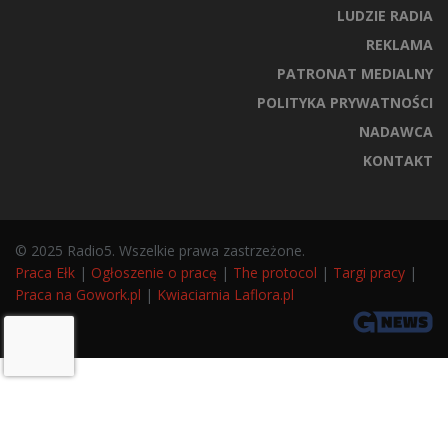
LUDZIE RADIA
REKLAMA
PATRONAT MEDIALNY
POLITYKA PRYWATNOŚCI
NADAWCA
KONTAKT
© 2025 Radio5. Wszelkie prawa zastrzeżone.
Praca Ełk
|
Ogłoszenie o pracę
|
The protocol
|
Targi pracy
|
Praca na Gowork.pl
|
Kwiaciarnia Laflora.pl