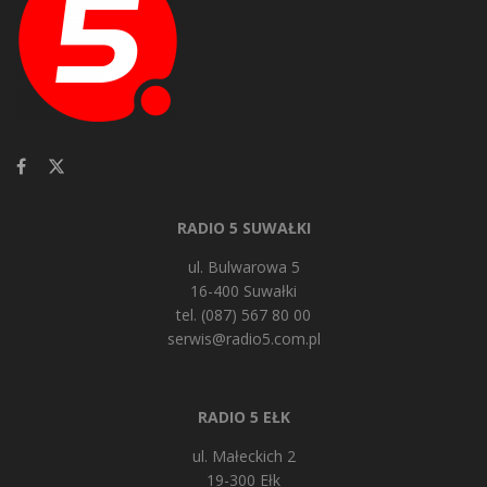
RADIO 5 SUWAŁKI
ul. Bulwarowa 5
16-400 Suwałki
tel. (087) 567 80 00
serwis@radio5.com.pl
RADIO 5 EŁK
ul. Małeckich 2
19-300 Ełk