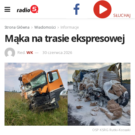
SŁUCHAJ
Strona Główna
Wiadomości
Informacje
Mąka na trasie ekspresowej
Red.
WK
30 czerwca 2026
OSP KSRG Rutki-Kossaki