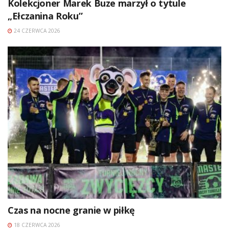
Kolekcjoner Marek Buze marzył o tytule
„Ełczanina Roku”
24 CZERWCA 2026
Czas na nocne granie w piłkę
18 CZERWCA 2026