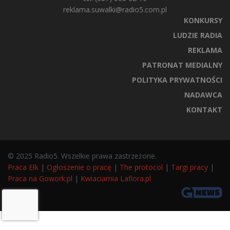
reklama.suwalki@radio5.com.pl
KONKURSY
LUDZIE RADIA
REKLAMA
PATRONAT MEDIALNY
POLITYKA PRYWATNOŚCI
NADAWCA
KONTAKT
© 2025 Radio5. Wszelkie prawa zastrzeżone.
Praca Ełk
|
Ogłoszenie o pracę
|
The protocol
|
Targi pracy
|
Praca na Gowork.pl
|
Kwiaciarnia Laflora.pl