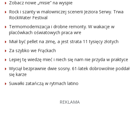
Zobacz nowe „misie” na wyspie
Rock i szanty w malowniczej scenerii Jeziora Serwy. Trwa
RockWater Festival
Termomodernizacja i drobne remonty. W wakacje w
placówkach oświatowych praca wre
Miał być pellet na zimę, a jest strata 11 tysięcy złotych
Za szybko we Frąckach
Lepiej tę wiedzę mieć i niech się nam nie przyda w praktyce
Wyciął bezprawnie dwie sosny. 61-latek dobrowolnie poddał
się karze
Suwałki zatańczą w rytmach latino
REKLAMA