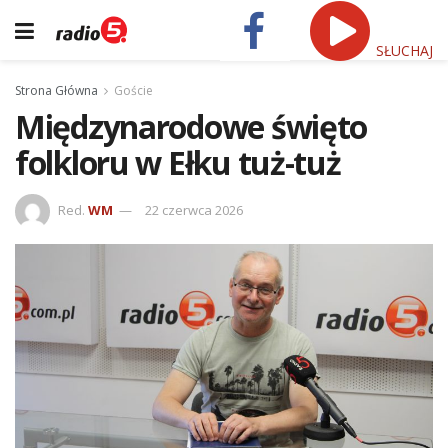
SŁUCHAJ
Strona Główna
Goście
Międzynarodowe święto
folkloru w Ełku tuż-tuż
Red.
WM
22 czerwca 2026