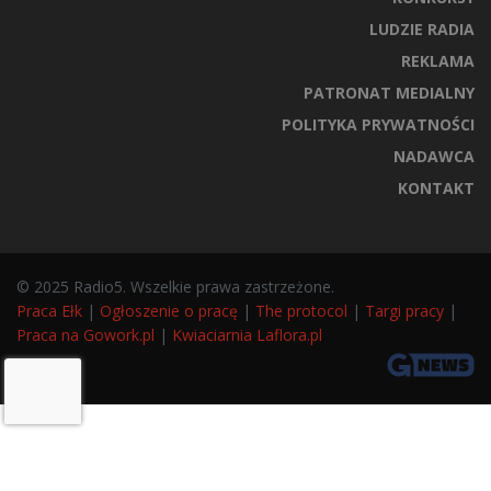
LUDZIE RADIA
REKLAMA
PATRONAT MEDIALNY
POLITYKA PRYWATNOŚCI
NADAWCA
KONTAKT
© 2025 Radio5. Wszelkie prawa zastrzeżone.
Praca Ełk
|
Ogłoszenie o pracę
|
The protocol
|
Targi pracy
|
Praca na Gowork.pl
|
Kwiaciarnia Laflora.pl