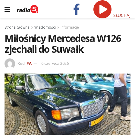
SŁUCHAJ
Strona Główna
Wiadomości
Informacje
Miłośnicy Mercedesa W126
zjechali do Suwałk
Red.
PA
6 czerwca 2026