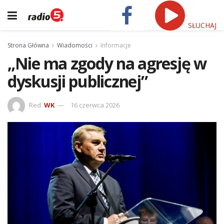
SŁUCHAJ
Strona Główna
Wiadomości
Informacje
„Nie ma zgody na agresję w
dyskusji publicznej”
Red.
WK
16 czerwca 2026