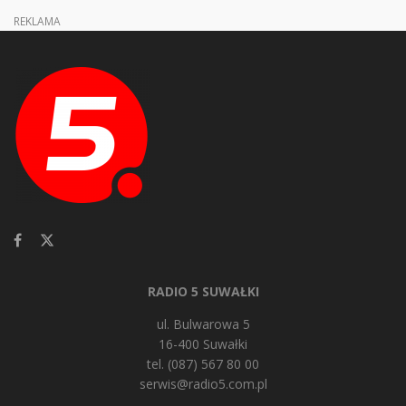
REKLAMA
RADIO 5 SUWAŁKI
ul. Bulwarowa 5
16-400 Suwałki
tel. (087) 567 80 00
serwis@radio5.com.pl