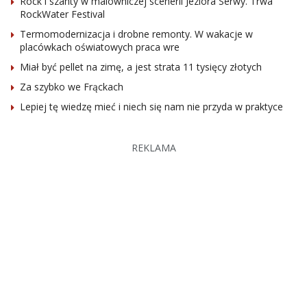
Rock i szanty w malowniczej scenerii Jeziora Serwy. Trwa
RockWater Festival
Termomodernizacja i drobne remonty. W wakacje w
placówkach oświatowych praca wre
Miał być pellet na zimę, a jest strata 11 tysięcy złotych
Za szybko we Frąckach
Lepiej tę wiedzę mieć i niech się nam nie przyda w praktyce
REKLAMA