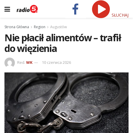
SŁUCHAJ
Strona Główna
Region
Augustów
Nie płacił alimentów – trafił
do więzienia
Red.
WK
10 czerwca 2026