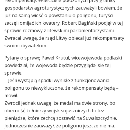
rekompensaty. Właściciele położonych przy granicy
gospodarstw agroturystycznych zauważyli bowiem, że
już na samą wieść o powstaniu o poligonu, turyści
zaczęli omijać ich kwatery. Robert Bagiński podjął w tej
sprawie rozmowy z litewskimi parlamentarzystami.
Zwracał uwagę, że rząd Litwy obiecał już rekompensaty
swoim obywatelom.
Pytany o sprawę Paweł Krutul, wicewojewoda podlaski
powiedział, że wojewoda będzie przyglądał się tej
sprawie.
– Jeśli wystąpią spadki wynikłe z funkcjonowania
poligonu to niewykluczone, że rekompensaty będą –
mówił.
Zwrocił jednak uwagę, że medal ma dwie strony, bo
obecność żołnierzy wojsk sojuszniczych to też
pieniądze, które zechcą zostawić na Suwalszczyźnie.
Jednocześnie zauważył, że poligonu jeszcze nie ma.