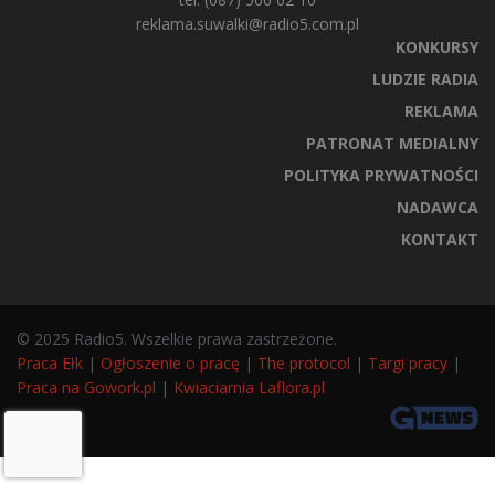
reklama.suwalki@radio5.com.pl
KONKURSY
LUDZIE RADIA
REKLAMA
PATRONAT MEDIALNY
POLITYKA PRYWATNOŚCI
NADAWCA
KONTAKT
© 2025 Radio5. Wszelkie prawa zastrzeżone.
Praca Ełk
|
Ogłoszenie o pracę
|
The protocol
|
Targi pracy
|
Praca na Gowork.pl
|
Kwiaciarnia Laflora.pl