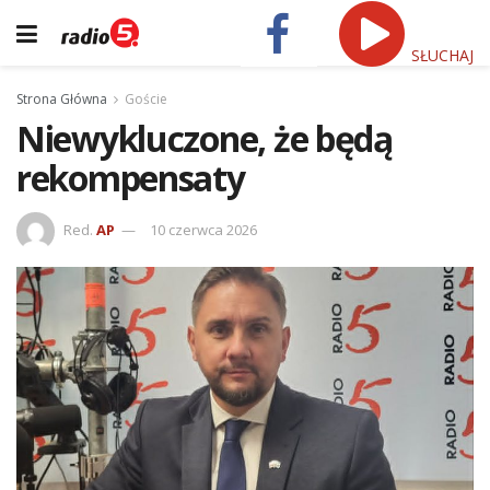
SŁUCHAJ
Strona Główna
Goście
Niewykluczone, że będą
rekompensaty
Red.
AP
10 czerwca 2026