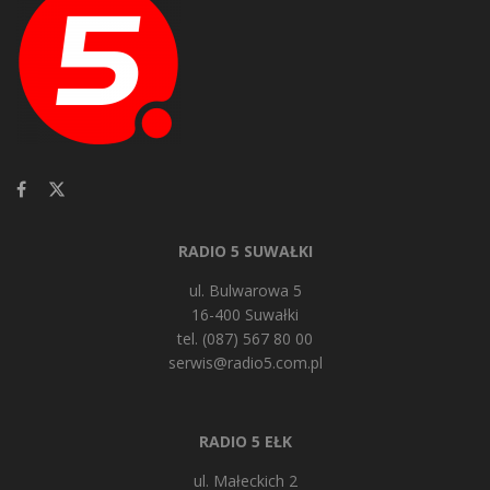
RADIO 5 SUWAŁKI
ul. Bulwarowa 5
16-400 Suwałki
tel. (087) 567 80 00
serwis@radio5.com.pl
RADIO 5 EŁK
ul. Małeckich 2