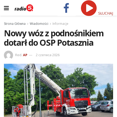
SŁUCHAJ
Strona Główna
Wiadomości
Informacje
Nowy wóz z podnośnikiem
dotarł do OSP Potasznia
Red.
AP
2 czerwca 2026