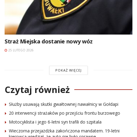
Straż Miejska dostanie nowy wóz
25 LUTEGO 2026
POKAŻ WIĘCEJ
Czytaj również
Służby usuwają skutki gwałtownej nawałnicy w Gołdapi
20 interwencji strażaków po przejściu frontu burzowego
Motocyklista i jego 6-letni syn trafili do szpitala
Wieczorna przejażdżka zakończona mandatem. 19-letni
kierowca wiedział, że auto nie było sprawne