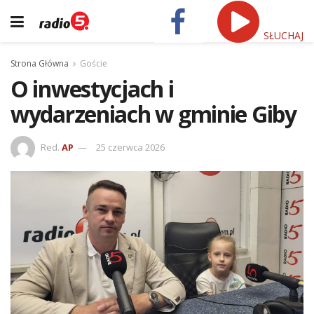
SŁUCHAJ
Strona Główna
Goście
O inwestycjach i
wydarzeniach w gminie Giby
Red.
AP
25 czerwca 2026