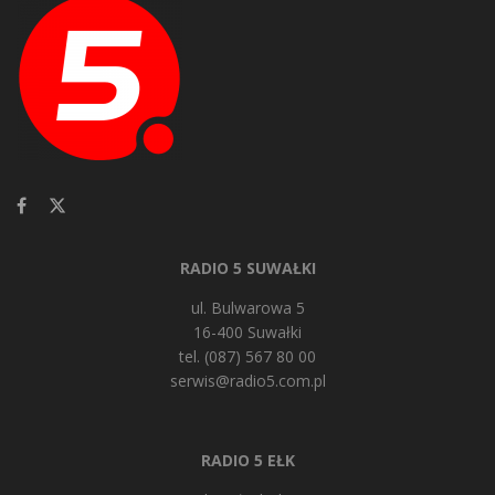
RADIO 5 SUWAŁKI
ul. Bulwarowa 5
16-400 Suwałki
tel. (087) 567 80 00
serwis@radio5.com.pl
RADIO 5 EŁK