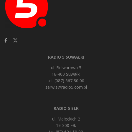
RADIO 5 SUWAŁKI
ul. Bulwarowa 5
16-400 Suwałki
tel. (087) 567 80 00
serwis@radio5.com.pl
RADIO 5 EŁK
ul. Małeckich 2
19-300 Ełk
tel. (87) 621 59 00