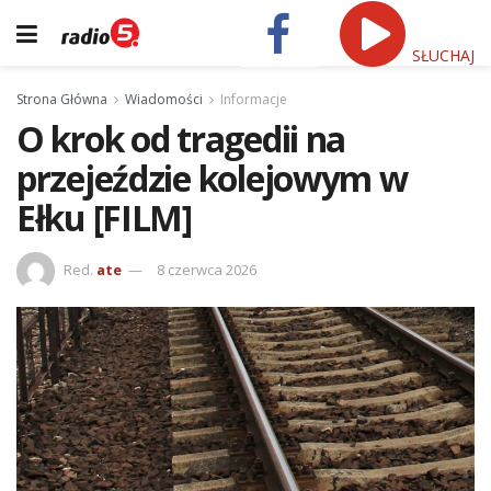
SŁUCHAJ
Strona Główna
Wiadomości
Informacje
O krok od tragedii na
przejeździe kolejowym w
Ełku [FILM]
Red.
ate
8 czerwca 2026