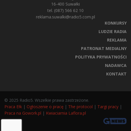
16-400 Suwałki
tel. (087) 566 62 10
reklama.suwalki@radio5.com.pl
KONKURSY
LUDZIE RADIA
REKLAMA
PATRONAT MEDIALNY
POLITYKA PRYWATNOŚCI
NADAWCA
KONTAKT
© 2025 Radio5. Wszelkie prawa zastrzeżone.
Praca Ełk
|
Ogłoszenie o pracę
|
The protocol
|
Targi pracy
|
Praca na Gowork.pl
|
Kwiaciarnia Laflora.pl