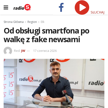
SŁUCHAJ
Strona Główna
Region
Ełk
Od obsługi smartfona po
walkę z fake newsami
Red.
JW
17 czerwca 2026