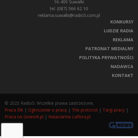
16-400 Suwałki
tel. (087) 566 62 10
reklama.suwalki@radio5.com.pl
KONKURSY
LUDZIE RADIA
REKLAMA
PATRONAT MEDIALNY
POLITYKA PRYWATNOŚCI
NADAWCA
KONTAKT
© 2025 Radio5. Wszelkie prawa zastrzeżone.
Praca Ełk
|
Ogłoszenie o pracę
|
The protocol
|
Targi pracy
|
Praca na Gowork.pl
|
Kwiaciarnia Laflora.pl