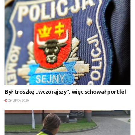
Był troszkę „wczorajszy”, więc schował portfel
29 LIPCA 2026