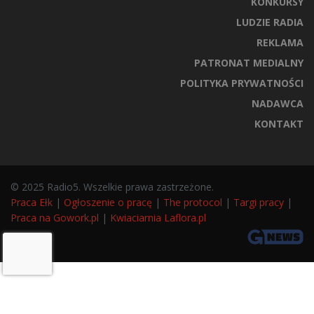
KONKURSY
LUDZIE RADIA
REKLAMA
PATRONAT MEDIALNY
POLITYKA PRYWATNOŚCI
NADAWCA
KONTAKT
© 2025 Radio5. Wszelkie prawa zastrzeżone.
Praca Ełk
|
Ogłoszenie o pracę
|
The protocol
|
Targi pracy
|
Praca na Gowork.pl
|
Kwiaciarnia Laflora.pl