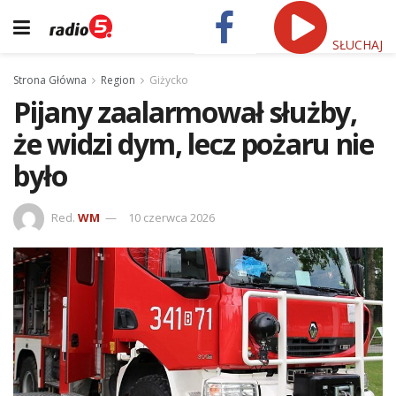
SŁUCHAJ
Strona Główna
Region
Giżycko
Pijany zaalarmował służby,
że widzi dym, lecz pożaru nie
było
Red.
WM
10 czerwca 2026