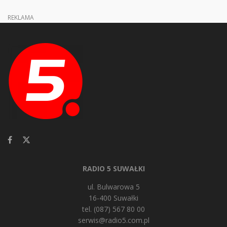
REKLAMA
RADIO 5 SUWAŁKI
ul. Bulwarowa 5
16-400 Suwałki
tel. (087) 567 80 00
serwis@radio5.com.pl