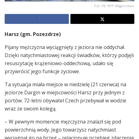
Fot. FB: KPP Węgorzewo
Harsz (gm. Pozezdrze)
Pijany mężczyzna wyciągnięty z jeziora nie oddychał.
Dzięki natychmiastowej reakcji świadków, którzy podjęli
resuscytację krążeniowo-oddechową, udało się
przywrócić jego funkcje życiowe.
Ta sytuacja miała miejsce w niedzielę (21 czerwca) na
jeziorze Dargin w miejscowości Harsz przy jednym z
portów. 72-letni obywatel Czech przebywał w wodzie
wraz ze swoim kolegą.
– W pewnym momencie mężczyzna znalazł się pod
powierzchnią wody. Jego towarzysz natychmiast
wyciągnął go na brzeg – relacjonuje przebieg zdarzenia