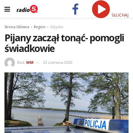
SŁUCHAJ
Strona Główna
Region
Giżycko
Pijany zaczął tonąć- pomogli
świadkowie
Red.
WM
22 czerwca 2026