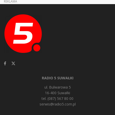
REKLAMA
RADIO 5 SUWAŁKI
ul. Bulwarowa 5
16-400 Suwałki
tel. (087) 567 80 00
serwis@radio5.com.pl