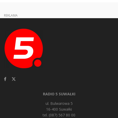
REKLAMA
RADIO 5 SUWAŁKI
ul. Bulwarowa 5
16-400 Suwałki
tel. (087) 567 80 00