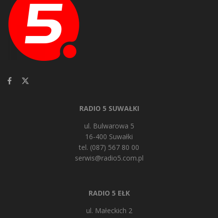
RADIO 5 SUWAŁKI
ul. Bulwarowa 5
16-400 Suwałki
tel. (087) 567 80 00
serwis@radio5.com.pl
RADIO 5 EŁK
ul. Małeckich 2