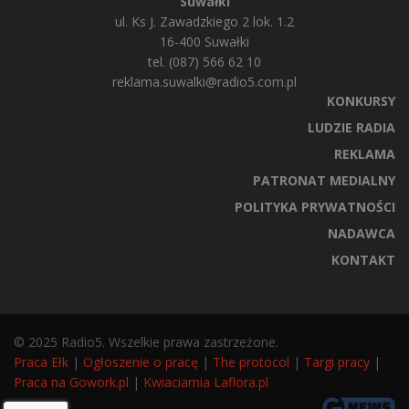
Suwałki
ul. Ks J. Zawadzkiego 2 lok. 1.2
16-400 Suwałki
tel. (087) 566 62 10
reklama.suwalki@radio5.com.pl
KONKURSY
LUDZIE RADIA
REKLAMA
PATRONAT MEDIALNY
POLITYKA PRYWATNOŚCI
NADAWCA
KONTAKT
© 2025 Radio5. Wszelkie prawa zastrzeżone.
Praca Ełk
|
Ogłoszenie o pracę
|
The protocol
|
Targi pracy
|
Praca na Gowork.pl
|
Kwiaciarnia Laflora.pl