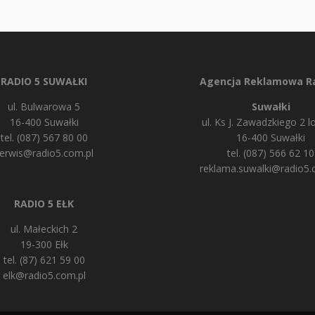
RADIO 5 SUWAŁKI
Agencja Reklamowa Ra
ul. Bulwarowa 5
Suwałki
16-400 Suwałki
ul. Ks J. Zawadzkiego 2 lo
tel. (087) 567 80 00
16-400 Suwałki
erwis@radio5.com.pl
tel. (087) 566 62 10
reklama.suwalki@radio5.
RADIO 5 EŁK
ul. Małeckich 2
19-300 Ełk
tel. (87) 621 59 00
elk@radio5.com.pl