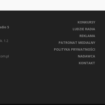
KONKURSY
dio 5
LUDZIE RADIA
REKLAMA
k. 1.2
PATRONAT MEDIALNY
POLITYKA PRYWATNOŚCI
com.pl
NADAWCA
KONTAKT