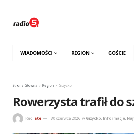
WIADOMOŚCI
REGION
GOŚCIE
Strona Główna
Region
Giżycko
Rowerzysta trafił do 
Red.
ate
30 czerwca 2026
w
Giżycko
,
Informacje
,
Naj