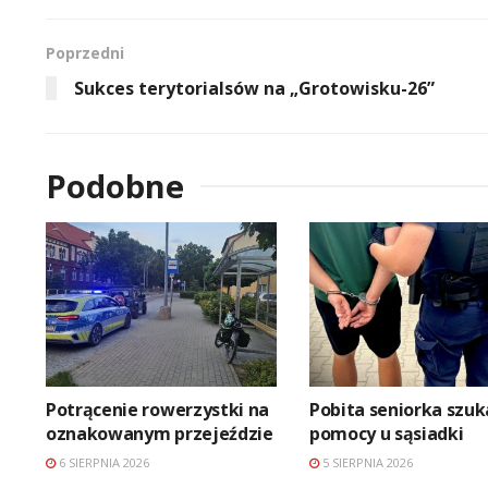
Poprzedni
Sukces terytorialsów na „Grotowisku-26”
Podobne
Potrącenie rowerzystki na
Pobita seniorka szuk
oznakowanym przejeździe
pomocy u sąsiadki
6 SIERPNIA 2026
5 SIERPNIA 2026