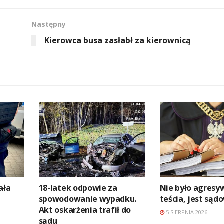
Następny
Kierowca busa zasłabł za kierownicą
ała
18-latek odpowie za
Nie było agres
spowodowanie wypadku.
teścia, jest są
Akt oskarżenia trafił do
5 SIERPNIA 2026
sądu