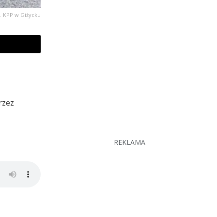
j. KPP w Giżycku
rzez
REKLAMA