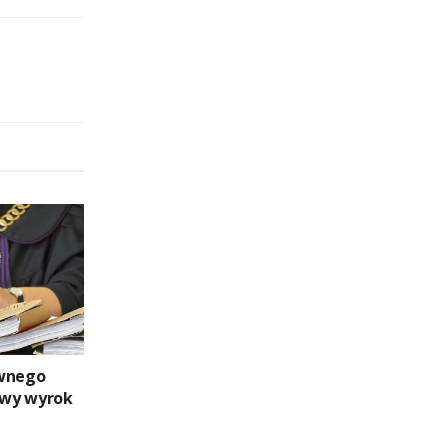
ywnego
dowy wyrok