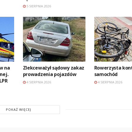
5 SIERPNIA 2026
w na
Zlekceważył sądowy zakaz
Rowerzysta kon
nej.
prowadzenia pojazdów
samochód
LPR
4 SIERPNIA 2026
4 SIERPNIA 2026
POKAŻ WIĘCEJ