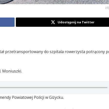
zd
Udostępnij na Twitter
ł przetransportowany do szpitala rowerzysta potrącony p
. Moniuszki.
endy Powiatowej Policji w Giżycku.