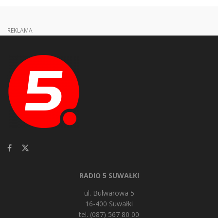
REKLAMA
RADIO 5 SUWAŁKI
ul. Bulwarowa 5
16-400 Suwałki
tel. (087) 567 80 00