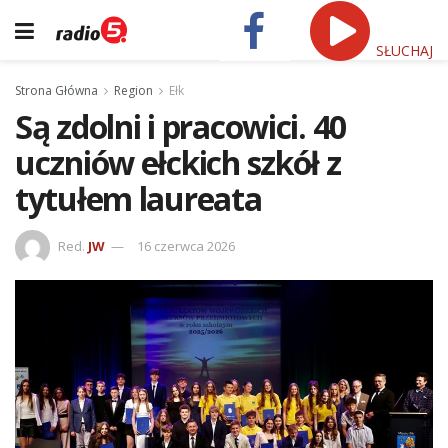
SŁUCHAJ
Strona Główna
Region
Ełk
Są zdolni i pracowici. 40
uczniów ełckich szkół z
tytułem laureata
Red.
JW
16 czerwca 2026