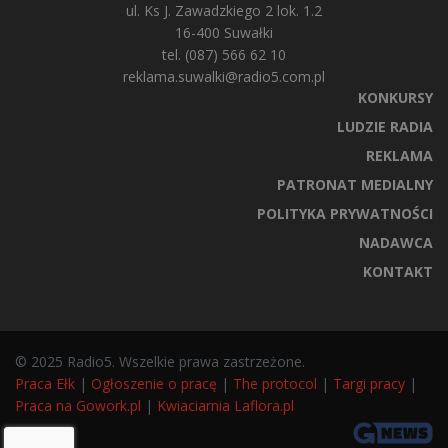
ul. Ks J. Zawadzkiego 2 lok. 1.2
16-400 Suwałki
tel. (087) 566 62 10
reklama.suwalki@radio5.com.pl
KONKURSY
LUDZIE RADIA
REKLAMA
PATRONAT MEDIALNY
POLITYKA PRYWATNOŚCI
NADAWCA
KONTAKT
© 2025 Radio5. Wszelkie prawa zastrzeżone.
Praca Ełk
|
Ogłoszenie o pracę
|
The protocol
|
Targi pracy
|
Praca na Gowork.pl
|
Kwiaciarnia Laflora.pl