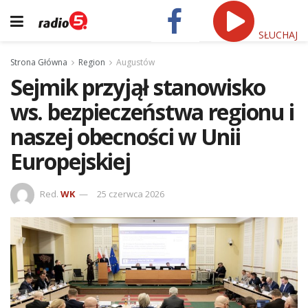
SŁUCHAJ
Strona Główna
Region
Augustów
Sejmik przyjął stanowisko
ws. bezpieczeństwa regionu i
naszej obecności w Unii
Europejskiej
Red.
WK
25 czerwca 2026