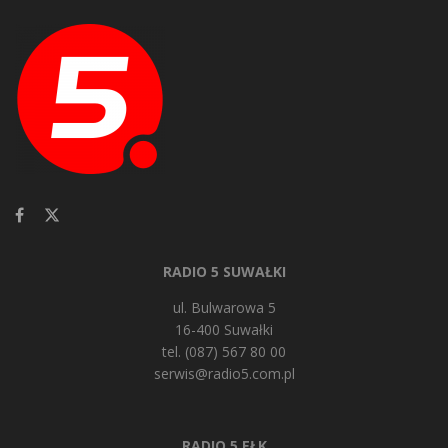
RADIO 5 SUWAŁKI
ul. Bulwarowa 5
16-400 Suwałki
tel. (087) 567 80 00
serwis@radio5.com.pl
RADIO 5 EŁK