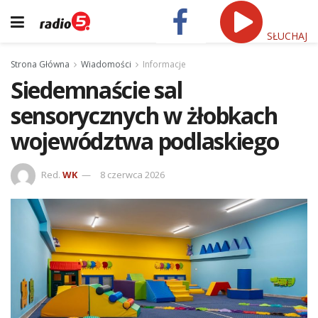
SŁUCHAJ
Strona Główna
Wiadomości
Informacje
Siedemnaście sal
sensorycznych w żłobkach
województwa podlaskiego
Red.
WK
8 czerwca 2026