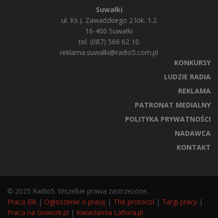
Suwałki
ul. Ks J. Zawadzkiego 2 lok. 1.2
16-400 Suwałki
tel. (087) 566 62 10
reklama.suwalki@radio5.com.pl
KONKURSY
LUDZIE RADIA
REKLAMA
PATRONAT MEDIALNY
POLITYKA PRYWATNOŚCI
NADAWCA
KONTAKT
© 2025 Radio5. Wszelkie prawa zastrzeżone.
Praca Ełk
|
Ogłoszenie o pracę
|
The protocol
|
Targi pracy
|
Praca na Gowork.pl
|
Kwiaciarnia Laflora.pl