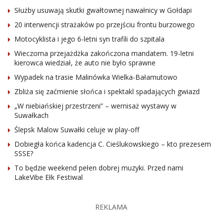
Służby usuwają skutki gwałtownej nawałnicy w Gołdapi
20 interwencji strażaków po przejściu frontu burzowego
Motocyklista i jego 6-letni syn trafili do szpitala
Wieczorna przejażdżka zakończona mandatem. 19-letni
kierowca wiedział, że auto nie było sprawne
Wypadek na trasie Malinówka Wielka-Bałamutowo
Zbliża się zaćmienie słońca i spektakl spadających gwiazd
„W niebiańskiej przestrzeni” – wernisaż wystawy w
Suwałkach
Ślepsk Malow Suwałki celuje w play-off
Dobiegła końca kadencja C. Cieślukowskiego – kto prezesem
SSSE?
To będzie weekend pełen dobrej muzyki. Przed nami
LakeVibe Ełk Festiwal
REKLAMA