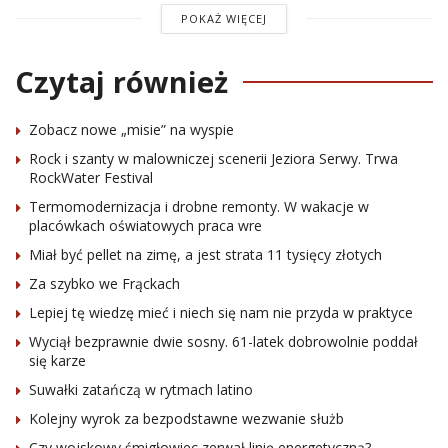
POKAŻ WIĘCEJ
Czytaj również
Zobacz nowe „misie” na wyspie
Rock i szanty w malowniczej scenerii Jeziora Serwy. Trwa
RockWater Festival
Termomodernizacja i drobne remonty. W wakacje w
placówkach oświatowych praca wre
Miał być pellet na zimę, a jest strata 11 tysięcy złotych
Za szybko we Frąckach
Lepiej tę wiedzę mieć i niech się nam nie przyda w praktyce
Wyciął bezprawnie dwie sosny. 61-latek dobrowolnie poddał
się karze
Suwałki zatańczą w rytmach latino
Kolejny wyrok za bezpodstawne wezwanie służb
Czy wojskowy śmigłowiec zerwał linię energetyczną?