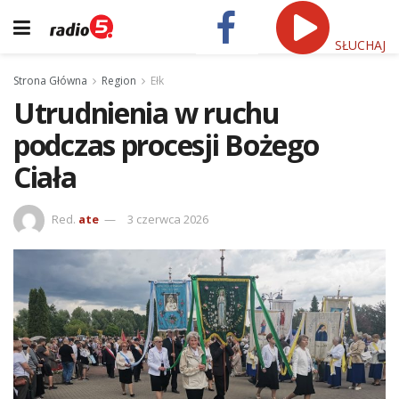
SŁUCHAJ
Strona Główna
Region
Ełk
Utrudnienia w ruchu
podczas procesji Bożego
Ciała
Red.
ate
3 czerwca 2026