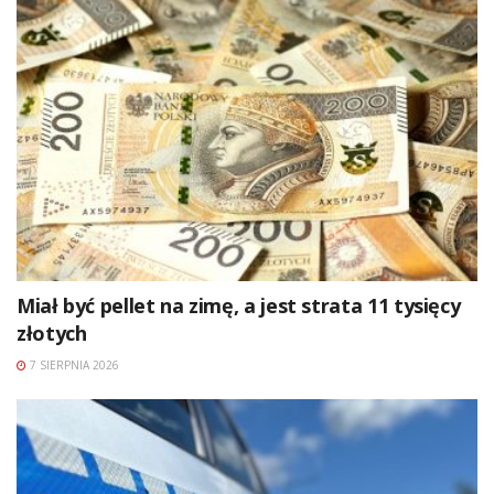
Miał być pellet na zimę, a jest strata 11 tysięcy
złotych
7 SIERPNIA 2026