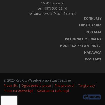
16-400 Suwałki
tel. (087) 566 62 10
reklama.suwalki@radio5.com.pl
KONKURSY
LUDZIE RADIA
REKLAMA
PATRONAT MEDIALNY
POLITYKA PRYWATNOŚCI
NADAWCA
KONTAKT
© 2025 Radio5. Wszelkie prawa zastrzeżone.
Praca Ełk
|
Ogłoszenie o pracę
|
The protocol
|
Targi pracy
|
Praca na Gowork.pl
|
Kwiaciarnia Laflora.pl