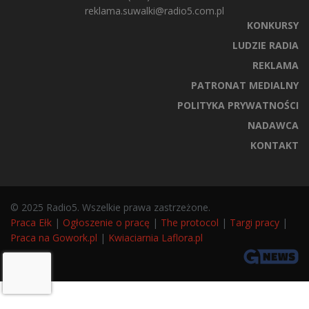
reklama.suwalki@radio5.com.pl
KONKURSY
LUDZIE RADIA
REKLAMA
PATRONAT MEDIALNY
POLITYKA PRYWATNOŚCI
NADAWCA
KONTAKT
© 2025 Radio5. Wszelkie prawa zastrzeżone.
Praca Ełk
|
Ogłoszenie o pracę
|
The protocol
|
Targi pracy
|
Praca na Gowork.pl
|
Kwiaciarnia Laflora.pl