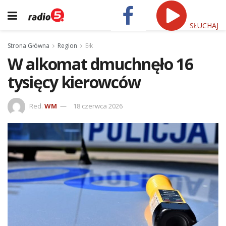
SŁUCHAJ
Strona Główna
Region
Ełk
W alkomat dmuchnęło 16
tysięcy kierowców
Red.
WM
18 czerwca 2026