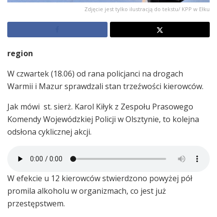
Zdjęcie jest tylko ilustracją do tekstu/ KPP w Ełku
region
W czwartek (18.06) od rana policjanci na drogach
Warmii i Mazur sprawdzali stan trzeźwości kierowców.
Jak mówi st. sierż. Karol Kiłyk z Zespołu Prasowego
Komendy Wojewódzkiej Policji w Olsztynie, to kolejna
odsłona cyklicznej akcji.
W efekcie u 12 kierowców stwierdzono powyżej pół
promila alkoholu w organizmach, co jest już
przestępstwem.