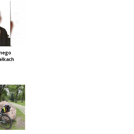
znego
ałkach