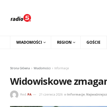
WIADOMOŚCI
REGION
GOŚCIE
Strona Główna
Wiadomości
Informacje
Widowiskowe zmagani
Red.
PA
21 czerwca 2026
w
Informacje
,
Najważniejs