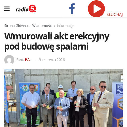
SŁUCHAJ
Strona Główna
Wiadomości
Informacje
Wmurowali akt erekcyjny
pod budowę spalarni
Red.
PA
9 czerwca 2026