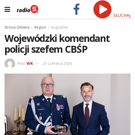
SŁUCHAJ
Strona Główna
Region
Augustów
Wojewódzki komendant
policji szefem CBŚP
Red.
WK
23 czerwca 2026