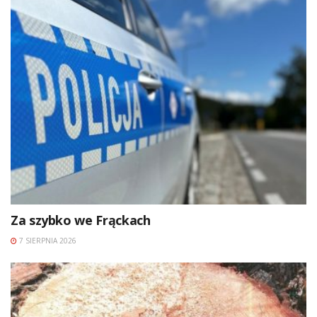
Za szybko we Frąckach
7 SIERPNIA 2026