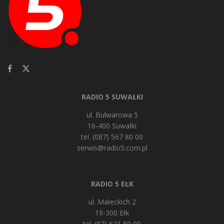
RADIO 5 SUWAŁKI
ul. Bulwarowa 5
16-400 Suwałki
tel. (087) 567 80 00
serwis@radio5.com.pl
RADIO 5 EŁK
ul. Małeckich 2
19-300 Ełk
tel. (87) 621 59 00