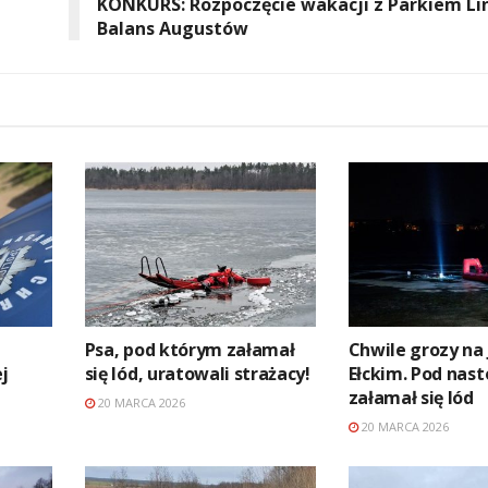
KONKURS: Rozpoczęcie wakacji z Parkiem L
Balans Augustów
Psa, pod którym załamał
Chwile grozy na 
j
się lód, uratowali strażacy!
Ełckim. Pod nas
załamał się lód
20 MARCA 2026
20 MARCA 2026