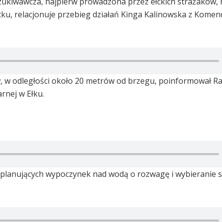
szukiwawcza, najpierw prowadzona przez ełckich strażaków,
ku, relacjonuje przebieg działań Kinga Kalinowska z Komen
 w odległości około 20 metrów od brzegu, poinformował Rad
nej w Ełku.
ób planujących wypoczynek nad wodą o rozwagę i wybieranie 