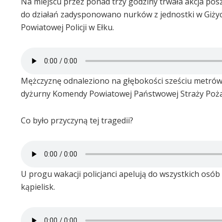
Na miejscu przez ponad trzy godziny trwała akcja po
do działań zadysponowano nurków z jednostki w Giżyc
Powiatowej Policji w Ełku.
Mężczyznę odnaleziono na głębokości sześciu metrów,
dyżurny Komendy Powiatowej Państwowej Straży Pożar
Co było przyczyną tej tragedii?
U progu wakacji policjanci apelują do wszystkich os
kąpielisk.