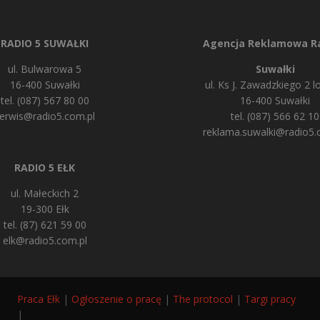
RADIO 5 SUWAŁKI
Agencja Reklamowa Ra
ul. Bulwarowa 5
Suwałki
16-400 Suwałki
ul. Ks J. Zawadzkiego 2 lo
tel. (087) 567 80 00
16-400 Suwałki
erwis@radio5.com.pl
tel. (087) 566 62 10
reklama.suwalki@radio5.
RADIO 5 EŁK
ul. Małeckich 2
19-300 Ełk
tel. (87) 621 59 00
elk@radio5.com.pl
Praca Ełk
|
Ogłoszenie o pracę
|
The protocol
|
Targi pracy
|