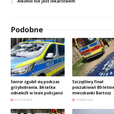
Alkohol nie jest lekarstwem
Podobne
Senior zgubił się podczas
Szczęśliwy finał
grzybobrania. 84-latka
poszukiwań 80-letnie
odnaleźli w lesie policjanci
mieszkanki Bartosz
24 LIPCA 2026
14 MAJA 2026