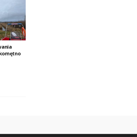
wania
Skomętno