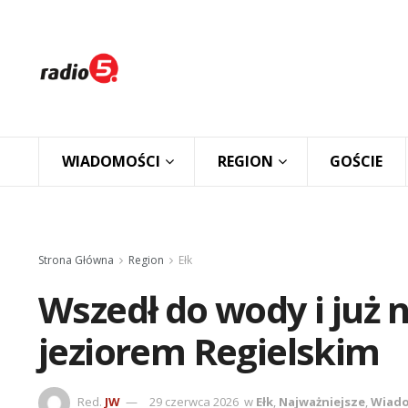
WIADOMOŚCI
REGION
GOŚCIE
Strona Główna
Region
Ełk
Wszedł do wody i już 
jeziorem Regielskim
Red.
JW
29 czerwca 2026
w
Ełk
,
Najważniejsze
,
Wiado