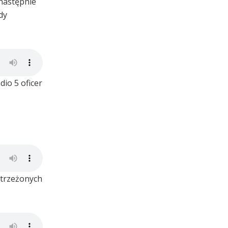
 następnie
dy
io 5 oficer
strzeżonych