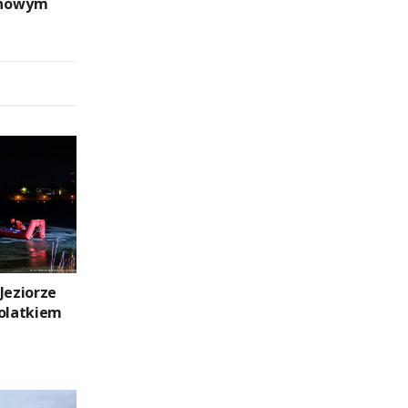
inowym
Jeziorze
tolatkiem