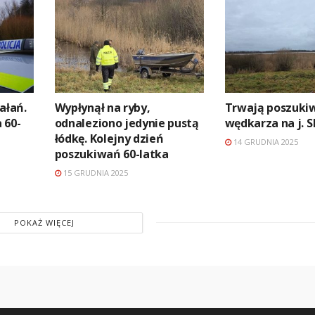
ałań.
Wypłynął na ryby,
Trwają poszuki
 60-
odnaleziono jedynie pustą
wędkarza na j. 
łódkę. Kolejny dzień
14 GRUDNIA 2025
poszukiwań 60-latka
15 GRUDNIA 2025
POKAŻ WIĘCEJ