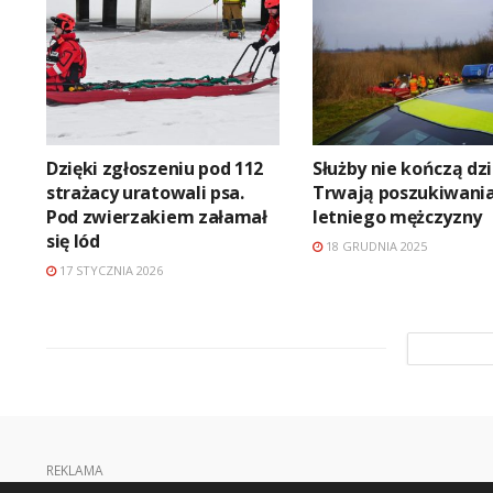
Dzięki zgłoszeniu pod 112
Służby nie kończą dzi
strażacy uratowali psa.
Trwają poszukiwania
Pod zwierzakiem załamał
letniego mężczyzny
się lód
18 GRUDNIA 2025
17 STYCZNIA 2026
REKLAMA