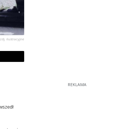
zdj. ilustracyjne
REKLAMA
 wszedł