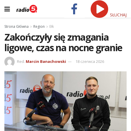
SŁUCHAJ
Strona Główna
Region
Ełk
Zakończyły się zmagania
ligowe, czas na nocne granie
Red.
Marcin Banachowski
18 czerwca 2026