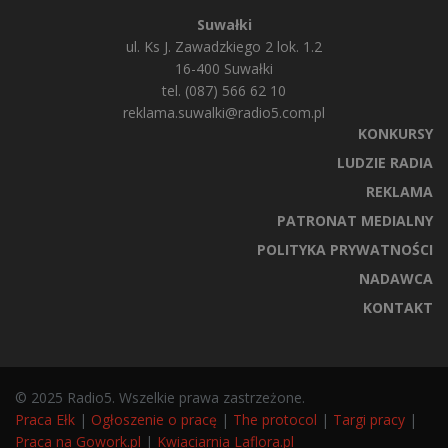
Suwałki
ul. Ks J. Zawadzkiego 2 lok. 1.2
16-400 Suwałki
tel. (087) 566 62 10
reklama.suwalki@radio5.com.pl
KONKURSY
LUDZIE RADIA
REKLAMA
PATRONAT MEDIALNY
POLITYKA PRYWATNOŚCI
NADAWCA
KONTAKT
© 2025 Radio5. Wszelkie prawa zastrzeżone.
Praca Ełk
|
Ogłoszenie o pracę
|
The protocol
|
Targi pracy
|
Praca na Gowork.pl
|
Kwiaciarnia Laflora.pl