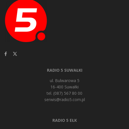
RADIO 5 SUWAŁKI
ul. Bulwarowa 5
16-400 Suwałki
tel. (087) 567 80 00
serwis@radio5.com.pl
RADIO 5 EŁK