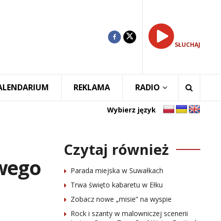
SŁUCHAJ
ALENDARIUM
REKLAMA
RADIO
Wybierz język
Czytaj również
wego
Parada miejska w Suwałkach
Trwa święto kabaretu w Ełku
Zobacz nowe „misie” na wyspie
Rock i szanty w malowniczej scenerii