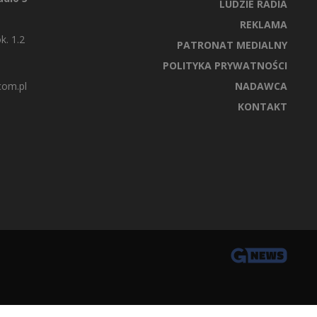
LUDZIE RADIA
REKLAMA
k. 1.2
PATRONAT MEDIALNY
POLITYKA PRYWATNOŚCI
com.pl
NADAWCA
KONTAKT