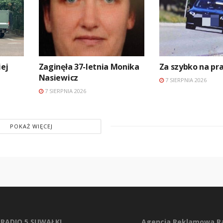
ej
Zaginęła 37-letnia Monika
Za szybko na p
Nasiewicz
7 SIERPNIA 2026
7 SIERPNIA 2026
POKAŻ WIĘCEJ
RADIO 5 SUWAŁKI
Agencja Reklamowa Ra