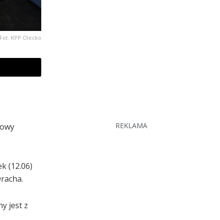
Fot. KPP Olecko
REKLAMA
sowy
k (12.06)
racha.
y jest z