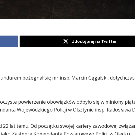
Udostępnij na Twitter
z mundurem pożegnał się mł. insp. Marcin Gągalski, dotychcza
Uroczyste powierzenie obowiązków odbyło się w miniony piąte
danta Wojewódzkiego Policji w Olsztynie insp. Radosława D
d 22 lat temu. Od początku swojej kariery zawodowej związan
i jako Zastępca Komendanta Powiatowego Policji w Olecku.