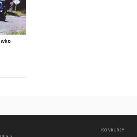
rawko
KONKURSY
dio 5