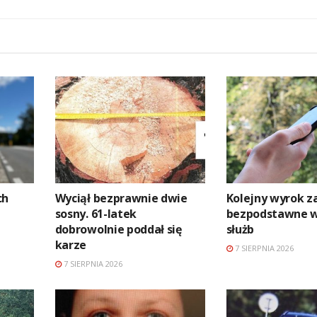
ch
Wyciął bezprawnie dwie
Kolejny wyrok z
sosny. 61-latek
bezpodstawne 
dobrowolnie poddał się
służb
karze
7 SIERPNIA 2026
7 SIERPNIA 2026