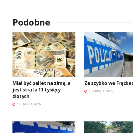
Podobne
Miał być pellet na zimę, a
Za szybko we Frącka
jest strata 11 tysięcy
7 SIERPNIA 2026
złotych
7 SIERPNIA 2026