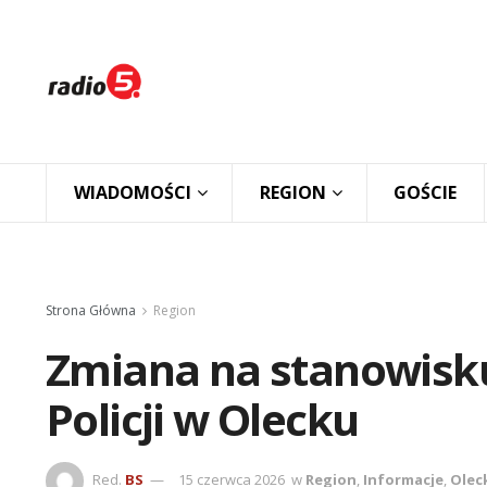
WIADOMOŚCI
REGION
GOŚCIE
Strona Główna
Region
Zmiana na stanowis
Policji w Olecku
Red.
BS
15 czerwca 2026
w
Region
,
Informacje
,
Olec