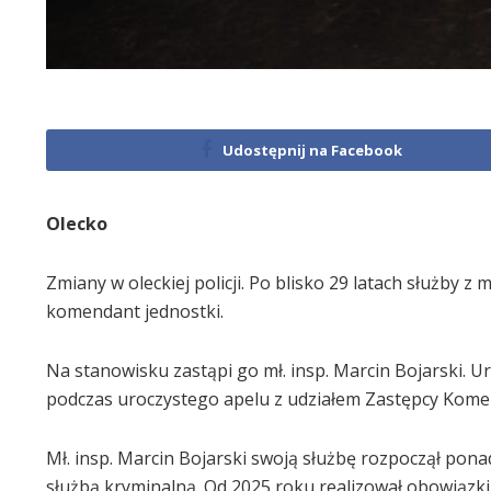
Udostępnij na Facebook
Olecko
Zmiany w oleckiej policji. Po blisko 29 latach służby 
komendant jednostki.
Na stanowisku zastąpi go mł. insp. Marcin Bojarski. 
podczas uroczystego apelu z udziałem Zastępcy Komen
Mł. insp. Marcin Bojarski swoją służbę rozpoczął pona
służbą kryminalną. Od 2025 roku realizował obowiązk