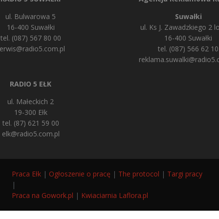
ul. Bulwarowa 5
Suwałki
16-400 Suwałki
ul. Ks J. Zawadzkiego 2 lo
tel. (087) 567 80 00
16-400 Suwałki
erwis@radio5.com.pl
tel. (087) 566 62 10
reklama.suwalki@radio5.
RADIO 5 EŁK
ul. Małeckich 2
19-300 Ełk
tel. (87) 621 59 00
elk@radio5.com.pl
Praca Ełk
|
Ogłoszenie o pracę
|
The protocol
|
Targi pracy
|
Praca na Gowork.pl
|
Kwiaciarnia Laflora.pl