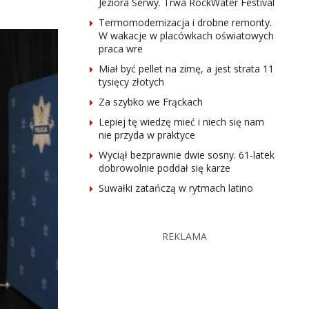
Jeziora Serwy. Trwa RockWater Festival
Termomodernizacja i drobne remonty.
W wakacje w placówkach oświatowych
praca wre
Miał być pellet na zimę, a jest strata 11
tysięcy złotych
Za szybko we Frąckach
Lepiej tę wiedzę mieć i niech się nam
nie przyda w praktyce
Wyciął bezprawnie dwie sosny. 61-latek
dobrowolnie poddał się karze
Suwałki zatańczą w rytmach latino
REKLAMA