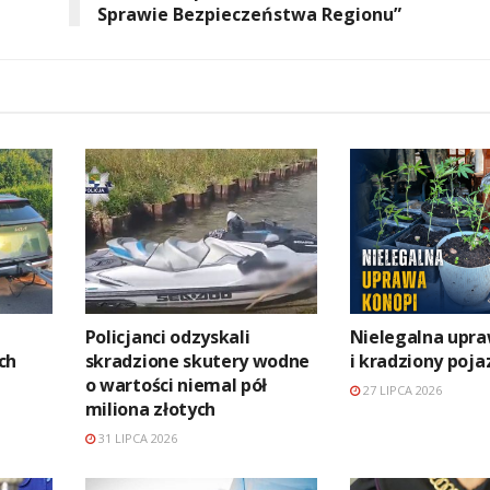
Sprawie Bezpieczeństwa Regionu”
Policjanci odzyskali
Nielegalna upra
ch
skradzione skutery wodne
i kradziony poja
o wartości niemal pół
27 LIPCA 2026
miliona złotych
31 LIPCA 2026