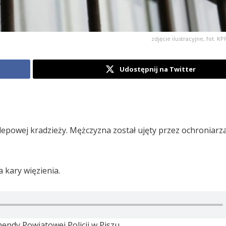
zdjęcie ilustracyjne, fot. 
Udostępnij na Twitter
klepowej kradzieży. Mężczyzna został ujęty przez ochroniarz
 kary więzienia.
ndy Powiatowej Policji w Piszu.