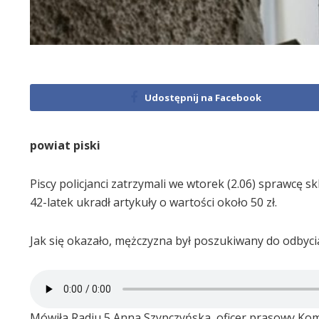
Udostępnij na Facebook
powiat piski
Piscy policjanci zatrzymali we wtorek (2.06) sprawcę s
42-latek ukradł artykuły o wartości około 50 zł.
Jak się okazało, mężczyzna był poszukiwany do odbycia
Mówiła Radiu 5 Anna Szypczyńska, oficer prasowy Kome