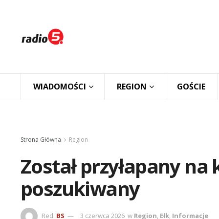
WIADOMOŚCI
REGION
GOŚCIE
Strona Główna
Region
Został przyłapany na k
poszukiwany
Red.
BS
3 czerwca 2026
w
Region
,
Ełk
,
Informacje