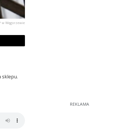
KPP w Węgorzewie
a sklepu.
REKLAMA