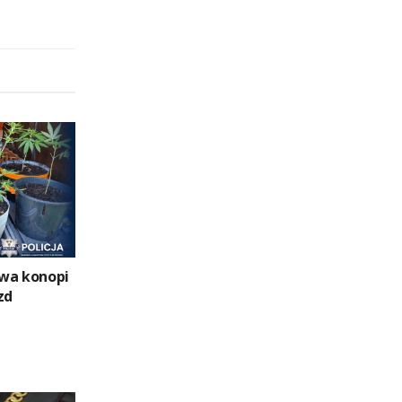
wa konopi
zd