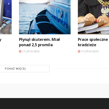
y
Płynął skuterem. Miał
Prace społeczne
ponad 2,5 promila
kradzieże
17 LIPCA 2026
17 LIPCA 2026
POKAŻ WIĘCEJ