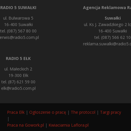
RADIO 5 SUWAŁKI
Agencja Reklamowa Ra
ul. Bulwarowa 5
Suwałki
16-400 Suwałki
ul. Ks J. Zawadzkiego 2 lo
tel. (087) 567 80 00
16-400 Suwałki
erwis@radio5.com.pl
tel. (087) 566 62 10
reklama.suwalki@radio5.
RADIO 5 EŁK
ul. Małeckich 2
19-300 Ełk
tel. (87) 621 59 00
elk@radio5.com.pl
Praca Ełk
|
Ogłoszenie o pracę
|
The protocol
|
Targi pracy
|
Praca na Gowork.pl
|
Kwiaciarnia Laflora.pl