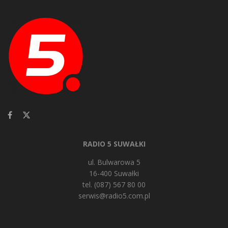
RADIO 5 SUWAŁKI
ul. Bulwarowa 5
16-400 Suwałki
tel. (087) 567 80 00
serwis@radio5.com.pl