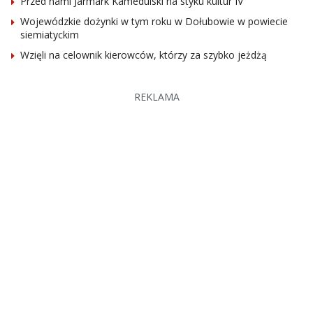
Przed nami Jarmark Kamedulski na styku kultur IV
Wojewódzkie dożynki w tym roku w Dołubowie w powiecie
siemiatyckim
Wzięli na celownik kierowców, którzy za szybko jeżdżą
REKLAMA