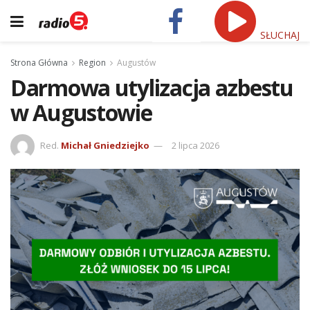
SŁUCHAJ
Strona Główna
Region
Augustów
Darmowa utylizacja azbestu
w Augustowie
Red.
Michał Gniedziejko
2 lipca 2026