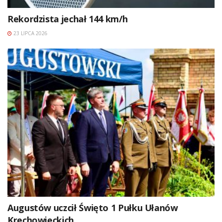
Rekordzista jechał 144 km/h
23 LIPCA 2026
Augustów uczcił Święto 1 Pułku Ułanów
Krechowieckich