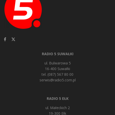
RADIO 5 SUWAŁKI
ul. Bulwarowa 5
16-400 Suwałki
tel. (087) 567 80 00
serwis@radio5.com.pl
RADIO 5 EŁK
ul. Małeckich 2
19-300 Ełk