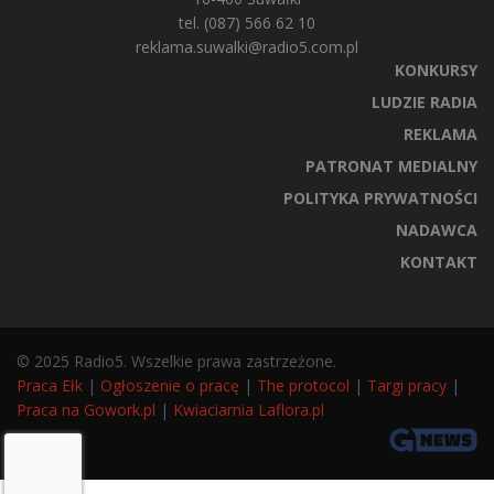
tel. (087) 566 62 10
reklama.suwalki@radio5.com.pl
KONKURSY
LUDZIE RADIA
REKLAMA
PATRONAT MEDIALNY
POLITYKA PRYWATNOŚCI
NADAWCA
KONTAKT
© 2025 Radio5. Wszelkie prawa zastrzeżone.
Praca Ełk
|
Ogłoszenie o pracę
|
The protocol
|
Targi pracy
|
Praca na Gowork.pl
|
Kwiaciarnia Laflora.pl