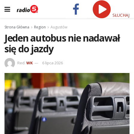
SŁUCHAJ
Strona Główna
Region
Augustów
Jeden autobus nie nadawał
się do jazdy
Red.
WK
6 lipca 2026