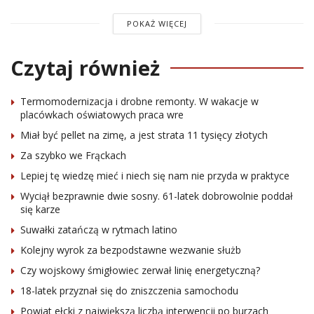
POKAŻ WIĘCEJ
Czytaj również
Termomodernizacja i drobne remonty. W wakacje w
placówkach oświatowych praca wre
Miał być pellet na zimę, a jest strata 11 tysięcy złotych
Za szybko we Frąckach
Lepiej tę wiedzę mieć i niech się nam nie przyda w praktyce
Wyciął bezprawnie dwie sosny. 61-latek dobrowolnie poddał
się karze
Suwałki zatańczą w rytmach latino
Kolejny wyrok za bezpodstawne wezwanie służb
Czy wojskowy śmigłowiec zerwał linię energetyczną?
18-latek przyznał się do zniszczenia samochodu
Powiat ełcki z największą liczbą interwencji po burzach