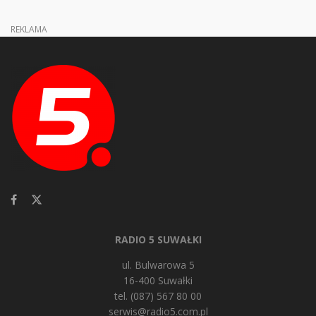
REKLAMA
RADIO 5 SUWAŁKI
ul. Bulwarowa 5
16-400 Suwałki
tel. (087) 567 80 00
serwis@radio5.com.pl