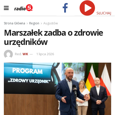
SŁUCHAJ
Strona Główna
Region
Augustów
Marszałek zadba o zdrowie
urzędników
Red.
WK
1 lipca 2026