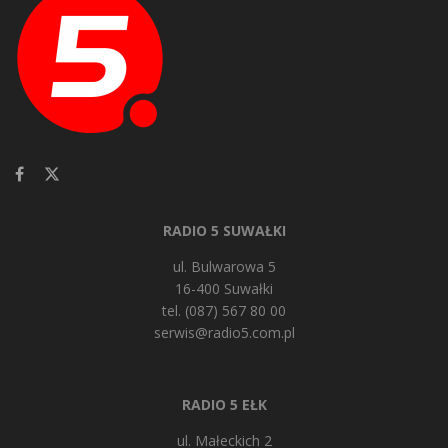
RADIO 5 SUWAŁKI
ul. Bulwarowa 5
16-400 Suwałki
tel. (087) 567 80 00
serwis@radio5.com.pl
RADIO 5 EŁK
ul. Małeckich 2