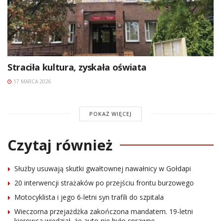
Straciła kultura, zyskała oświata
17 MARCA 2026
POKAŻ WIĘCEJ
Czytaj również
Służby usuwają skutki gwałtownej nawałnicy w Gołdapi
20 interwencji strażaków po przejściu frontu burzowego
Motocyklista i jego 6-letni syn trafili do szpitala
Wieczorna przejażdżka zakończona mandatem. 19-letni
kierowca wiedział, że auto nie było sprawne