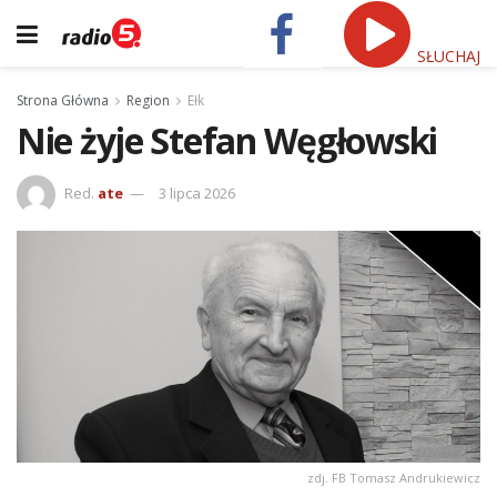
SŁUCHAJ
Strona Główna
Region
Ełk
Nie żyje Stefan Węgłowski
Red.
ate
3 lipca 2026
zdj. FB Tomasz Andrukiewicz