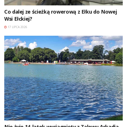
Co dalej ze ścieżką rowerową z Ełku do Nowej
Wsi Ełckiej?
17 LIPCA 2026
Nie żyje 14-latek wyciągnięty z Zalewu Arkadia