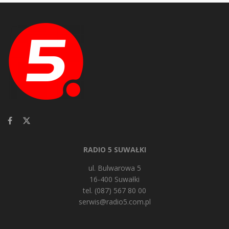
RADIO 5 SUWAŁKI
ul. Bulwarowa 5
16-400 Suwałki
tel. (087) 567 80 00
serwis@radio5.com.pl