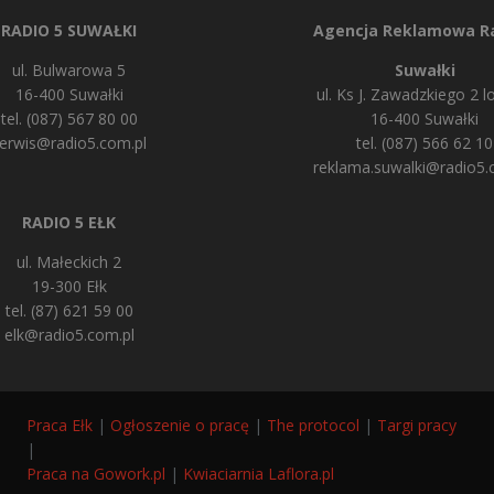
RADIO 5 SUWAŁKI
Agencja Reklamowa Ra
ul. Bulwarowa 5
Suwałki
16-400 Suwałki
ul. Ks J. Zawadzkiego 2 lo
tel. (087) 567 80 00
16-400 Suwałki
erwis@radio5.com.pl
tel. (087) 566 62 10
reklama.suwalki@radio5.
RADIO 5 EŁK
ul. Małeckich 2
19-300 Ełk
tel. (87) 621 59 00
elk@radio5.com.pl
Praca Ełk
|
Ogłoszenie o pracę
|
The protocol
|
Targi pracy
|
Praca na Gowork.pl
|
Kwiaciarnia Laflora.pl