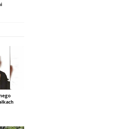
i
znego
ałkach