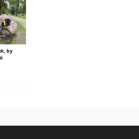
ek, by
ii