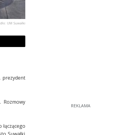
dło: UM Suwałki
, prezydent
.A. Rozmowy
REKLAMA
o łączącego
sto Suwałki