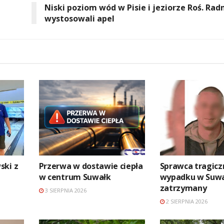
Niski poziom wód w Pisie i jeziorze Roś. Radn
wystosowali apel
ski z
Przerwa w dostawie ciepła
Sprawca tragic
w centrum Suwałk
wypadku w Suw
zatrzymany
3 SIERPNIA 2026
2 SIERPNIA 2026