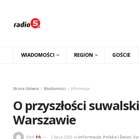
WIADOMOŚCI
REGION
GOŚCIE
Strona Główna
Wiadomości
Informacje
O przyszłości suwals
Warszawie
Red.
PA
2 lipca 2026
w
Informacje
,
Polska i Świat
,
Su