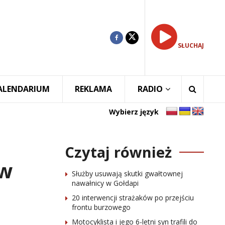
SŁUCHAJ
ALENDARIUM
REKLAMA
RADIO
Wybierz język
Czytaj również
 w
Służby usuwają skutki gwałtownej
nawałnicy w Gołdapi
20 interwencji strażaków po przejściu
frontu burzowego
Motocyklista i jego 6-letni syn trafili do