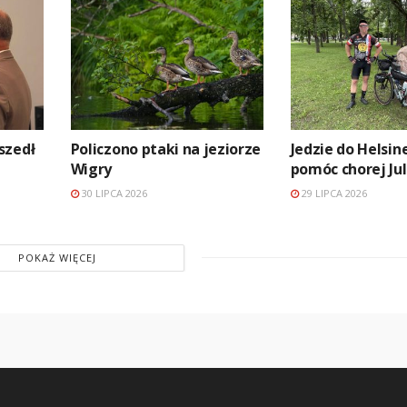
szedł
Policzono ptaki na jeziorze
Jedzie do Helsin
Wigry
pomóc chorej Jul
30 LIPCA 2026
29 LIPCA 2026
POKAŻ WIĘCEJ