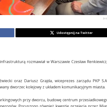
źró
Udostępnij na Twitter
infrastrukturą rozmawiał w Warszawie Czesław Renkiewicz
dźwiecki oraz Dariusz Grajda, wiceprezes zarządu PKP S
owany dworzec kolejowy z układem komunikacyjnym miasta.
parkingowych przy dworcu, budowę centrum przesiadkoweg
 peronów. Poruszono również kwestię przejęcia przez Mia